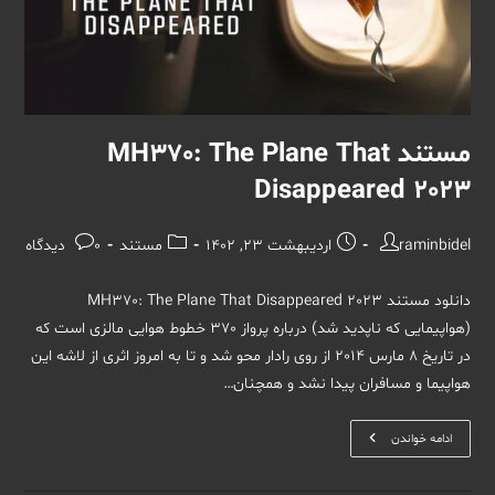
مستند MH370: The Plane That
Disappeared 2023
نویسندهٔ
نوشته
دسته‌
نظرات
raminbidel
اردیبهشت 23, 1402
مستند
0 دیدگاه
نوشته:
منتشر
نوشته:
نوشته:
شده
دانلود مستند MH370: The Plane That Disappeared 2023
است:
(هواپیمایی که ناپدید شد) درباره پرواز 370 خطوط هوایی مالزی است که
در تاریخ 8 مارس 2014 از روی رادار محو شد و تا به امروز اثری از لاشه این
هواپیما و مسافران پیدا نشد و همچنان…
مستند
ادامه خواندن
MH370:
The
Plane