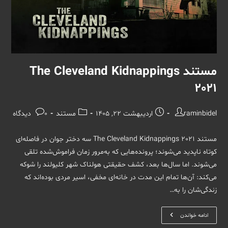
مستند The Cleveland Kidnappings
2021
نویسندهٔ
نوشته
دسته‌
نظرات
raminbidel
اردیبهشت 22, 1405
مستند
0 دیدگاه
نوشته:
منتشر
نوشته:
نوشته:
شده
مستند The Cleveland Kidnappings 2021 سه دختر جوان در فاصله‌ای
است:
کوتاه ناپدید می‌شوند؛ پرونده‌هایی که به‌مرور زمان فراموش‌شده تلقی
می‌شوند. اما سال‌ها بعد، کشف حقیقتی هولناک شهر کلیولند را شوکه
می‌کند: آن‌ها تمام این مدت در خانه‌ای مخفی، اسیر مردی بوده‌اند که
زندگی‌شان را به…
مستند
ادامه خواندن
The