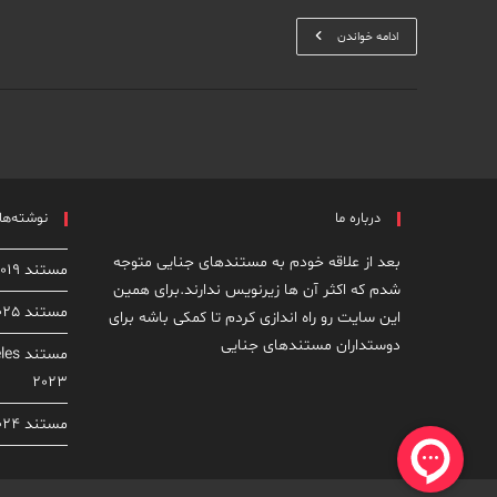
مستند
ادامه خواندن
The
Fear
Of
13
2015
درباره ما
نوشته‌های
بعد از علاقه خودم به مستندهای جنایی متوجه
مستند Dirty John: The Dirty Truth 2019
شدم که اکثر آن ها زیرنویس ندارند.برای همین
مستند From Rock Star to Killer 2025
این سایت رو راه اندازی کردم تا کمکی باشه برای
دوستداران مستندهای جنایی
مستن
2023
مستند Homicide: New York 2024