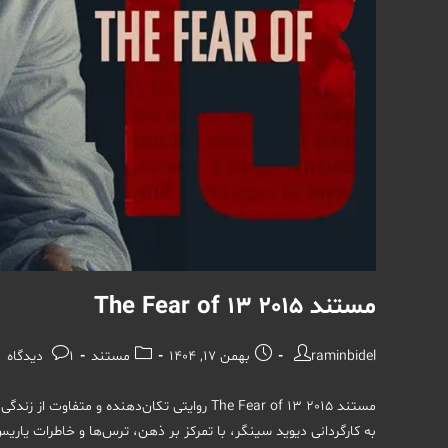
مستند The Fear of 13 2015
نویسندهٔ
نوشته
دسته‌
نظرات
raminbidel
بهمن 17, 1404
مستند
1 دیدگاه
نوشته:
منتشر
نوشته:
نوشته:
شده
مستند The Fear of 13 2015 روایتی تکان‌دهنده
است:
به کارگردانی دیوید سینگر، با تمرکز بر ذهن، ترس‌ها و خاطرات یاری