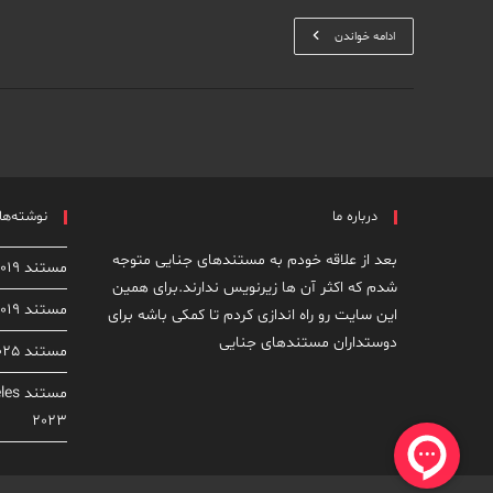
مستند
ادامه خواندن
The
Mole:
Undercover
In
North
Korea
2020
درباره ما
نوشته‌های
بعد از علاقه خودم به مستندهای جنایی متوجه
مستند The Case Against Adnan Syed 2019
شدم که اکثر آن ها زیرنویس ندارند.برای همین
مستند Dirty John: The Dirty Truth 2019
این سایت رو راه اندازی کردم تا کمکی باشه برای
دوستداران مستندهای جنایی
مستند From Rock Star to Killer 2025
مستن
2023