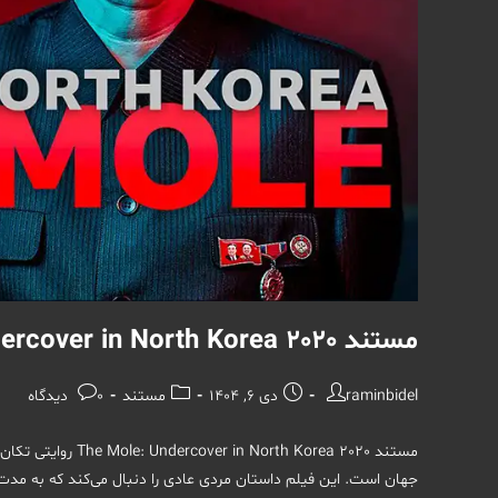
مستند The Mole: Undercover in North Korea 2020
نویسندهٔ
نوشته
دسته‌
نظرات
raminbidel
دی 6, 1404
مستند
0 دیدگاه
نوشته:
منتشر
نوشته:
نوشته:
شده
مستند th Korea 2020
است:
جهان است. این فیلم داستان مردی عادی را دنبال می‌کند که به مد