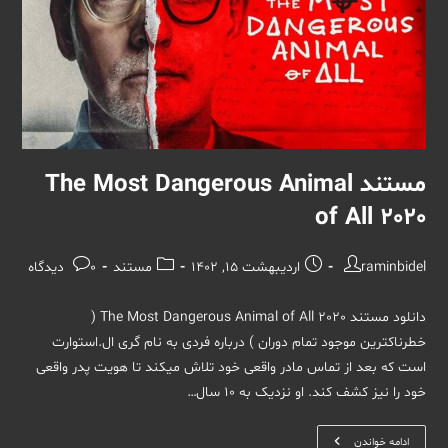
مستند The Most Dangerous Animal
of All 2020
نویسندهٔ
نوشته
دسته‌
نظرات
raminbidel
اردیبهشت 15, 1402
مستند
0 دیدگاه
نوشته:
منتشر
نوشته:
نوشته:
شده
دانلود مستند The Most Dangerous Animal of All 2020 (
است:
خطرناکترین موجود تمام دوران ) درباره فردی به نام گری ال.استوارت
است که بعد از تماس مادر واقعی خود تلاش میکند تا هویت پدر واقعی
خود را نیز کشف کند. او نزدیک به 10 سال…
مستند
ادامه خواندن