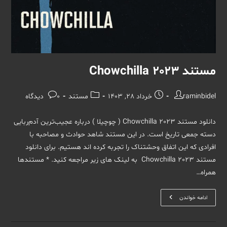
مستند Chowchilla 2023
نویسندهٔ
نوشته
دسته‌
نظرات
raminbidel
خرداد 28, 1403
مستند
0 دیدگاه
نوشته:
منتشر
نوشته:
نوشته:
شده
دانلود مستند Chowchilla 2023 ( چوچیلا ) درباره عجیب‌ترین آدم‌ربایی
است:
دسته‌ جمعی تاریخ است. در این مستند شاهد حوادث و مصاحبه با
افرادی که این اتفاق وحشتناک را تجربه کرده اند هستیم. برای دانلود
مستند Chowchilla 2023 به لینک های زیر مراجعه کنید. * مستندها
همراه…
مستند
ادامه خواندن
Chowchilla
2023