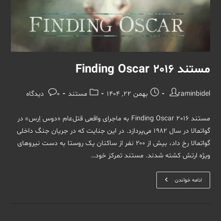
مستند Finding Oscar 2016
نویسندهٔ
نوشته
دسته‌
نظرات
raminbidel
بهمن 22, 1404
مستند
0 دیدگاه
نوشته:
منتشر
نوشته:
نوشته:
شده
مستند Finding Oscar 2016 به ماجرای واقعی قتل‌عام «دوس اِرس» در
است:
گواتمالا در سال ۱۹۸۲ می‌پردازد. در این جنایت که در جریان جنگ داخلی
گواتمالا رخ داد، بیش از ۲۰۰ نفر از ساکنان یک روستا به دست نیروهای
ویژه ارتش کشته شدند. مستند تمرکز خود…
مستند
ادامه خواندن
Finding
Oscar
2016