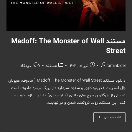
مستند Madoff: The Monster of Wall
Street
نویسندهٔ
نوشته
دسته‌
نظرات
raminbidel
تیر 15, 1402
مستند
0 دیدگاه
نوشته:
منتشر
نوشته:
نوشته:
شده
دانلود مستند Madoff: The Monster of Wall Street ( مادوف: هیولای
است:
وال استریت ) درباره ظهور و سقوط سرمایه دار بزرگ برنارد مادوف است
که یکی از بزرگترین طرح های پانزی (کلاهبرداری) دنیا را سازماندهی می
کند. این مستند روند ثروتمند شدن و در نهایت…
مستند
ادامه خواندن
Madoff:
The
Monster