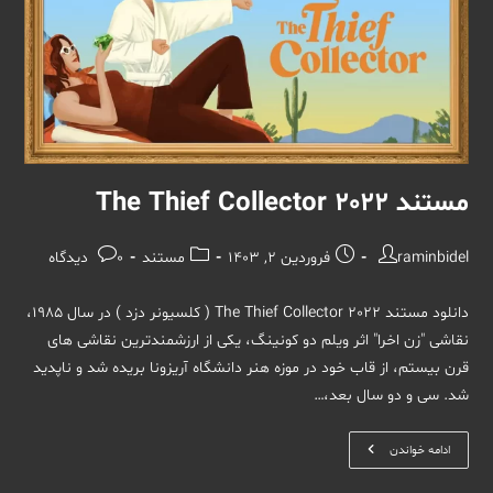
مستند The Thief Collector 2022
نویسندهٔ
نوشته
دسته‌
نظرات
raminbidel
فروردین 2, 1403
مستند
0 دیدگاه
نوشته:
منتشر
نوشته:
نوشته:
شده
دانلود مستند The Thief Collector 2022 ( کلسیونر دزد ) در سال 1985،
است:
نقاشی "زن اخرا" اثر ویلم دو کونینگ، یکی از ارزشمندترین نقاشی های
قرن بیستم، از قاب خود در موزه هنر دانشگاه آریزونا بریده شد و ناپدید
شد. سی و دو سال بعد،…
مستند
ادامه خواندن
The
Thief