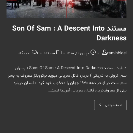
مستند Son Of Sam : A Descent Into
Darkness
نویسندهٔ
نوشته
دسته‌
نظرات
raminbidel
بهمن 11, 1400
مستند
1 دیدگاه
نوشته:
منتشر
نوشته:
نوشته:
شده
دانلود مستند Sons Of Sam : A Descent Into Darkness ( پسران
است:
سم: نزولی به تاریکی ) درباره قاتل سریالی دیوید برکوویتز معروف به پسر
سم است در اواخر دهه 1970 جهان را مجذوب خود کرد. داستان درباره
یکی از معروف‌ترین قاتلان سریالی آمریکا است…
مستند
ادامه خواندن
Son
Of
Sam
:
A
Descent