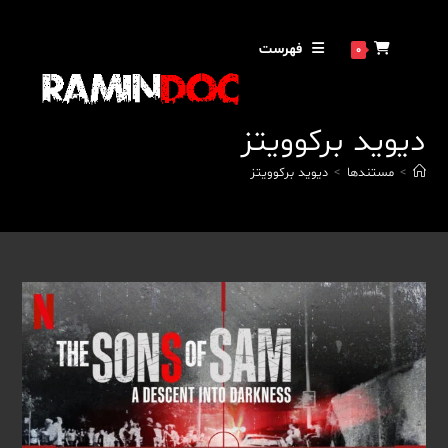
رش
ه
فهرست
0
حتوا
دیوید برکوویتز
>
مستندها
>
دیوید برکوویتز