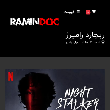
رش
ه
فهرست
0
حتوا
ریچارد رامیرز
>
مستندها
>
ریچارد رامیرز