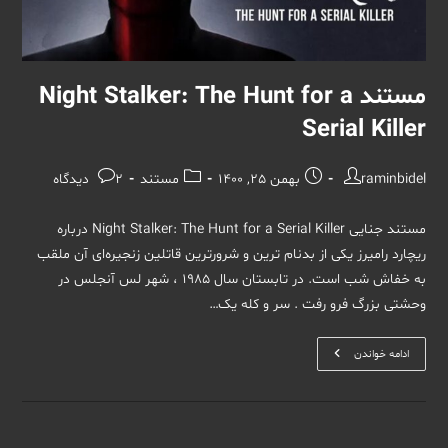
مستند Night Stalker: The Hunt for a
Serial Killer
نویسندهٔ
نوشته
دسته‌
نظرات
raminbidel
بهمن 25, 1400
مستند
2 دیدگاه‌
نوشته:
منتشر
نوشته:
نوشته:
شده
مستند جنایی Night Stalker: The Hunt for a Serial Killer درباره
است:
ریچارد رامیرز یکی از بدنام ترین و شرورترین قاتلین زنجیره‌ای آن ملقب
به خفاش شب است. در تابستان سال ۱۹۸۵ ، شهر لس آنجلس در
وحشتی بزرگ فرو رفت . سر و کله یک…
مستند
ادامه خواندن
Night
Stalker:
The
Hunt
For
A