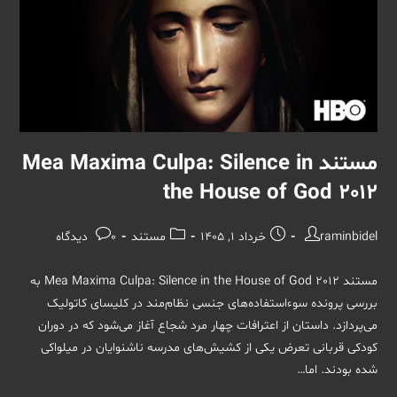
مستند Mea Maxima Culpa: Silence in
the House of God 2012
نویسندهٔ
نوشته
دسته‌
نظرات
raminbidel
خرداد 1, 1405
مستند
0 دیدگاه
نوشته:
منتشر
نوشته:
نوشته:
شده
مستند Mea Maxima Culpa: Silence in the House of God 2012 به
است:
بررسی پرونده سوءاستفاده‌های جنسی نظام‌مند در کلیسای کاتولیک
می‌پردازد. داستان از اعترافات چهار مرد شجاع آغاز می‌شود که در دوران
کودکی قربانی تعرض یکی از کشیش‌های مدرسه ناشنوایان در میلواکی
شده بودند. اما…