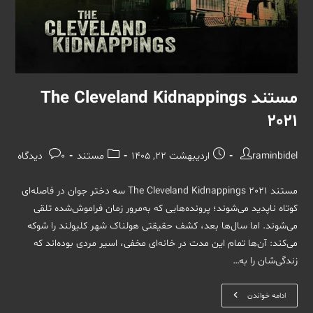
مستند The Cleveland Kidnappings
2021
نویسندهٔ
نوشته
دسته‌
نظرات
raminbidel
اردیبهشت 22, 1405
مستند
0 دیدگاه
نوشته:
منتشر
نوشته:
نوشته:
شده
مستند The Cleveland Kidnappings 2021 سه دختر جوان در فاصله‌ای
است:
کوتاه ناپدید می‌شوند؛ پرونده‌هایی که به‌مرور زمان فراموش‌شده تلقی
می‌شوند. اما سال‌ها بعد، کشف حقیقتی هولناک شهر کلیولند را شوکه
می‌کند: آن‌ها تمام این مدت در خانه‌ای مخفی، اسیر مردی بوده‌اند که
زندگی‌شان را به…
مستند
ادامه خواندن
The