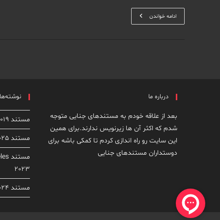
مستند
ادامه خواندن
The
Murder
Of
Rachel
Nickel
2026
درباره ما
نوشته‌های
بعد از علاقه خودم به مستندهای جنایی متوجه
مستند Dirty John: The Dirty Truth 2019
شدم که اکثر آن ها زیرنویس ندارند.برای همین
مستند From Rock Star to Killer 2025
این سایت رو راه اندازی کردم تا کمکی باشه برای
دوستداران مستندهای جنایی
مستن
2023
مستند Homicide: New York 2024