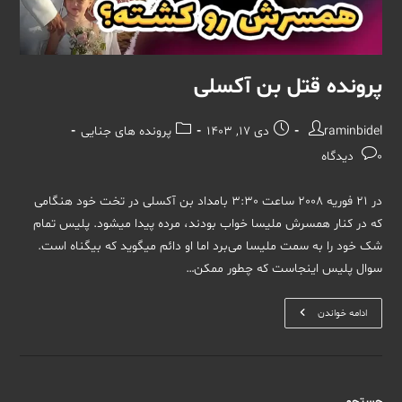
پرونده قتل بن آکسلی
نویسندهٔ
نوشته
دسته‌
raminbidel
دی 17, 1403
پرونده های جنایی
نوشته:
منتشر
نوشته:
نظرات
0 دیدگاه
شده
نوشته:
است:
در 21 فوریه 2008 ساعت 3:30 بامداد بن آکسلی در تخت خود هنگامی
که در کنار همسرش ملیسا خواب بودند، مرده پیدا میشود. پلیس تمام
شک خود را به سمت ملیسا می‌برد اما او دائم میگوید که بیگناه است.
سوال پلیس اینجاست که چطور ممکن…
پرونده
ادامه خواندن
قتل
بن
آکسلی