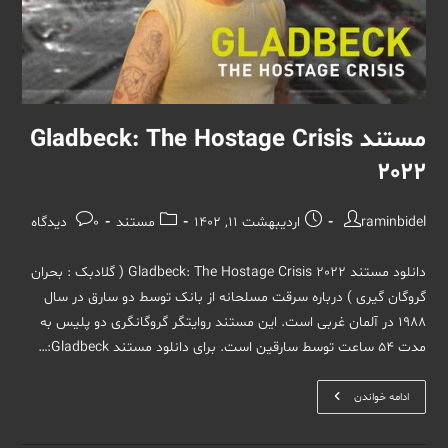
مستند Gladbeck: The Hostage Crisis
2022
نویسندهٔ
نوشته
دسته‌
نظرات
raminbidel
اردیبهشت 11, 1402
مستند
0 دیدگاه
نوشته:
منتشر
نوشته:
نوشته:
شده
دانلود مستند Gladbeck: The Hostage Crisis 2022 ( گلادبک : بحران
است:
گروگان گیری ) درباره سرقت مسلحانه از بانک توسط دو سارق در سال
1988 در آلمان غربی است. این مستند روایتگر گروگانگری دو پلیس به
مدت 54 ساعت توسط سارقین است. برای دانلود مستند Gladbeck:…
مستند
ادامه خواندن
Gladbeck:
The
Hostage