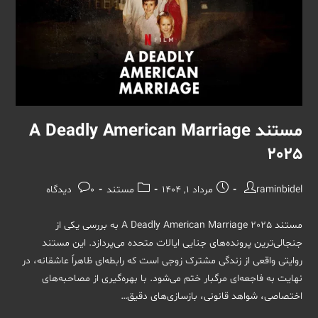
مستند A Deadly American Marriage
2025
نویسندهٔ
نوشته
دسته‌
نظرات
raminbidel
مرداد 1, 1404
مستند
0 دیدگاه
نوشته:
منتشر
نوشته:
نوشته:
شده
مستند A Deadly American Marriage 2025 به بررسی یکی از
است:
جنجالی‌ترین پرونده‌های جنایی ایالات متحده می‌پردازد. این مستند
روایتی واقعی از زندگی مشترک زوجی است که رابطه‌ای ظاهراً عاشقانه، در
نهایت به فاجعه‌ای مرگبار ختم می‌شود. با بهره‌گیری از مصاحبه‌های
اختصاصی، شواهد قانونی، بازسازی‌های دقیق…