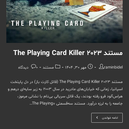
مستند The Playing Card Killer 2023
نویسندهٔ
نوشته
دسته‌
نظرات
raminbidel
مهر 30, 1404
مستند
0 دیدگاه
نوشته:
منتشر
نوشته:
نوشته:
شده
مستند The Playing Card Killer 2023 (قاتل کارت باز) در دل پایتخت
است:
اسپانیا، زمانی که خیابان‌های مادرید در سال ۲۰۰۳ به زیر سایه‌ای درهم و
هراس‌آلود فرو رفته بودند، یک قاتل سریالی بی‌نام با نشانی مرموز،
جامعه را به لرزه درآورد. مستند سه‌قسمتی «The Playing…
مستند
ادامه خواندن
The
Playing