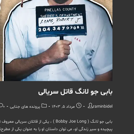
بابی جو لانگ قاتل سریالی
نویسندهٔ
نوشته
دسته‌
نظر
raminbidel
مرداد 5, 1403
پرونده های جنایی
0 دیدگاه
نوشته:
منتشر
نوشته:
نوش
شده
است:
پیچیده و سیر زندگی او، می توان داستان او را به عنوان یکی از مطرح‌