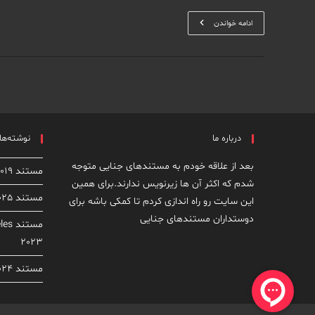
بابی
ادامه خواندن
جو
لانگ
قاتل
سریالی
درباره ما
نوشته‌های
بعد از علاقه خودم به مستندهای جنایی متوجه
مستند Dirty John: The Dirty Truth 2019
شدم که اکثر آن ها زیرنویس ندارند.برای همین
مستند From Rock Star to Killer 2025
این سایت رو راه اندازی کردم تا کمکی باشه برای
دوستداران مستندهای جنایی
مستن
2023
مستند Homicide: New York 2024