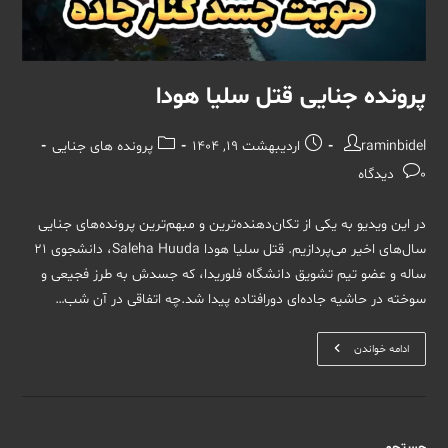
پرونده جنایی قتل سلیا هودا
نویسندهٔ
نوشته
دسته‌
raminbidel
اردیبهشت 19, 1404
پرونده های جنایی
نوشته:
منتشر
نوشته:
نظرات
0 دیدگاه
شده
نوشته:
است:
در این ویدیو به یکی از تکان‌دهنده‌ترین و مبهم‌ترین پرونده‌های جنایی
سال‌های اخیر می‌پردازیم. قتل سلیا هودا Saleha Huuda، دانشجوی ۲۱
ساله و عضو تیم تشویق دانشگاه فلوریدا، که جسدش به طرز فجیعی و
سوخته در حاشیه جاده‌ای دورافتاده پیدا شد.چه اتفاقی در آن شب…
پرونده
ادامه خواندن
جنایی
قتل
سلیا
هودا