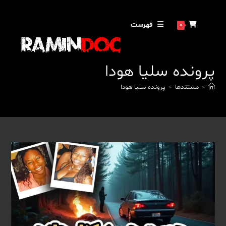
رش
ه
فهرست
0
حتوا
پرونده سلیا هودا
>
مستندها
>
پرونده سلیا هودا