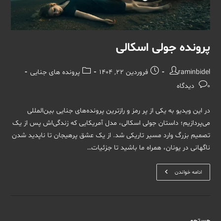
پرونده جولی اسکالی
نویسندهٔ
نوشته
دسته‌
raminbidel
فروردین 22, 1404
پرونده های جنایی
نوشته:
منتشر
نوشته:
نظرات
0 دیدگاه
شده
نوشته:
است:
در این ویدیو به یکی از پر رمز و رازترین پرونده‌های جنایی بین‌المللی
می‌پردازیم؛ داستان جولی اسکالی، مدل آمریکایی که زندگی‌اش پس از یک
تصمیم بزرگ وارد مسیر تاریکی شد. از یک عشق پرهیجان تا ناپدید شدن
ناگهانی در یونان، همراه ما باشید تا جزئیات…
پرونده
ادامه خواندن
جولی
اسکالی