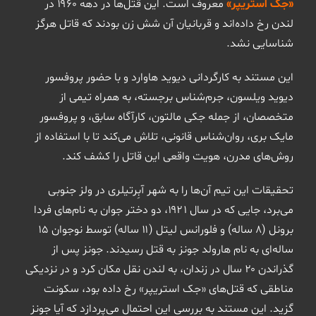
«جک استریپر»
معروف است. این قتل‌ها در دهه ۱۹۶۰ در
لندن رخ داده‌اند و قربانیان آن شش زن بودند که قاتل هرگز
شناسایی نشد.
این مستند به کارگردانی دیوید هاوارد و با حضور پروفسور
دیوید ویلسون، جرم‌شناس برجسته، به همراه تیمی از
متخصصان، از جمله جکی مالتون، کارآگاه سابق، و پروفسور
مایک بری، روان‌شناس قانونی، تلاش می‌کند تا با استفاده از
روش‌های مدرن، هویت واقعی این قاتل را کشف کند. ​
تحقیقات این تیم آن‌ها را به شهر آبِرتیلری در ولز جنوبی
می‌برد، جایی که در سال ۱۹۲۱، دو دختر جوان به نام‌های فردا
برونل (۸ ساله) و فلورانس لیتل (۱۱ ساله) توسط نوجوان ۱۵
ساله‌ای به نام هارولد جونز به قتل رسیدند. جونز پس از
گذراندن ۲۰ سال در زندان، به لندن نقل مکان کرد و در نزدیکی
مناطقی که قتل‌های «جک استریپر» رخ داده بود، سکونت
گزید. این مستند به بررسی این احتمال می‌پردازد که آیا جونز