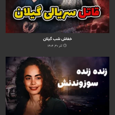
خفاش شب گیلان
آذر 30, 1404