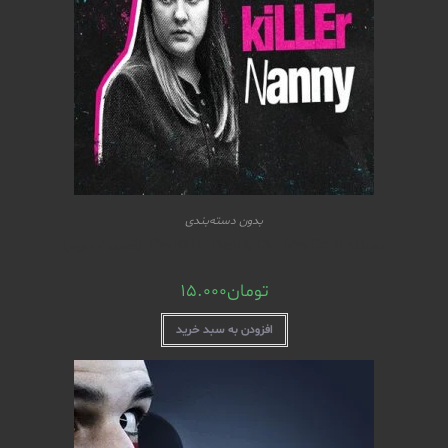
بدون دسته‌بندی
مستند The Killer Nanny Did She Do It (قسمت سوم)
تومان
15.000
افزودن به سبد خرید