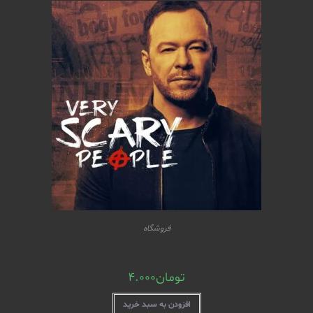
فروشگاه
مستند Very Scary People (فصل 01 – قسمت 04)
تومان
4.000
افزودن به سبد خرید