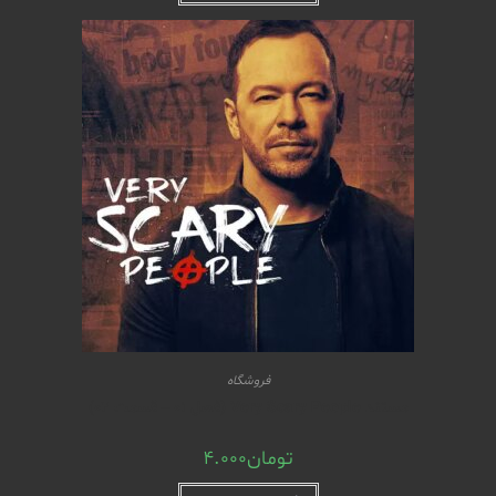
فروشگاه
مستند Very Scary People (فصل 01 – قسمت 02)
تومان
4.000