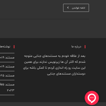
مستند
ادامه خواندن
Worst
Roommate
Ever
درباره ما
نوشته‌های
بعد از علاقه خودم به مستندهای جنایی متوجه
مستند The Case Against Adnan Syed 2019
شدم که اکثر آن ها زیرنویس ندارند.برای همین
مستند Dirty John: The Dirty Truth 2019
این سایت رو راه اندازی کردم تا کمکی باشه برای
دوستداران مستندهای جنایی
مستند From Rock Star to Killer 2025
مستن
2023