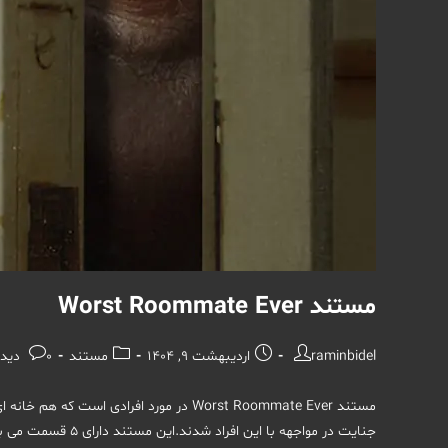
مستند Worst Roommate Ever
نویسندهٔ
نوشته
دسته‌
نظرات
raminbidel
اردیبهشت 9, 1404
مستند
0 دیدگاه
نوشته:
منتشر
نوشته:
نوشته:
شده
مستند Worst Roommate Ever در مورد افرادی
است:
جنایت در مواجهه با این افراد شدند.این مستند دارای 5 قسمت می باشد که هر قسمت روایتگر یک داستان…