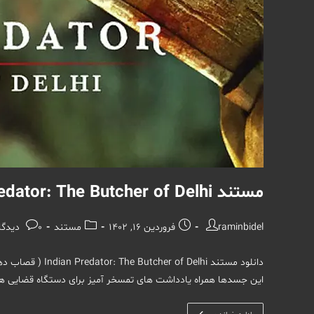
مستند Indian Predator: The Butcher of Delhi
نویسندهٔ
نوشته
دسته‌
نظرات
raminbidel
فروردین 16, 1402
مستند
0 دیدگاه
نوشته:
منتشر
نوشته:
نوشته:
شده
دانلود مستند elhi
است:
این جسدها همراه یادداشت های تمسخر آمیز برای دستگاه قضایی هست