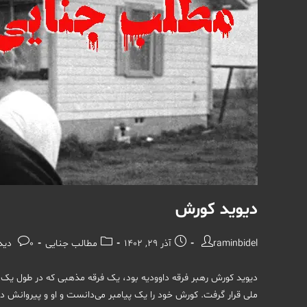
دیوید کورش
نویسندهٔ
نوشته
دسته‌
نظرات
raminbidel
آذر 29, 1402
مطالب جنایی
0 دیدگاه
نوشته:
منتشر
نوشته:
نوشته:
شده
دیوید کورش رهبر فرقه داوودیه بود، یک فرقه مذهبی که در طول یک 
است:
ملی قرار گرفت. کورش خود را یک پیامبر می‌دانست و او و پیروانش در 